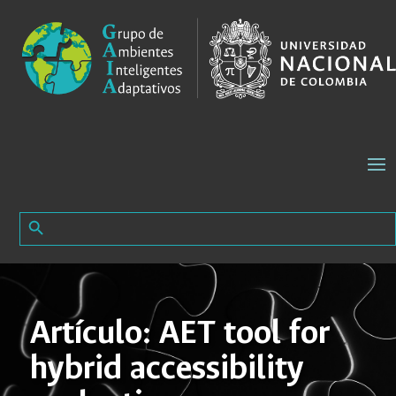
Search Button
Search
for:
Artículo: AET tool for
hybrid accessibility