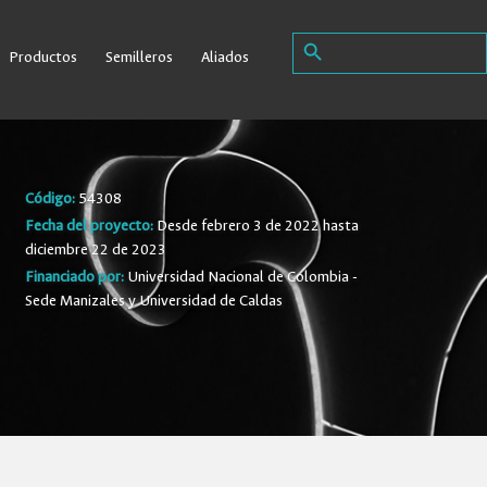
Search Button
Search
Productos
Semilleros
Aliados
for:
Código:
54308
Fecha del proyecto:
Desde febrero 3 de 2022 hasta
diciembre 22 de 2023
Financiado por:
Universidad Nacional de Colombia -
Sede Manizales y Universidad de Caldas