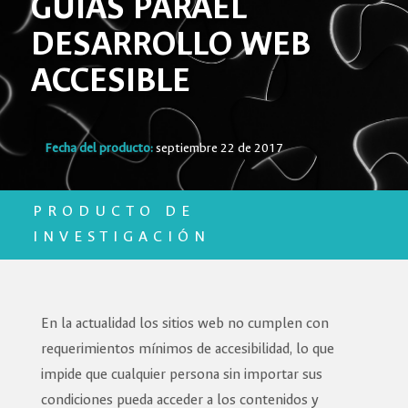
GUÍAS PARAEL
DESARROLLO WEB
ACCESIBLE
Fecha del producto:
septiembre 22 de 2017
PRODUCTO DE
INVESTIGACIÓN
En la actualidad los sitios web no cumplen con
requerimientos mínimos de accesibilidad, lo que
impide que cualquier persona sin importar sus
condiciones pueda acceder a los contenidos y