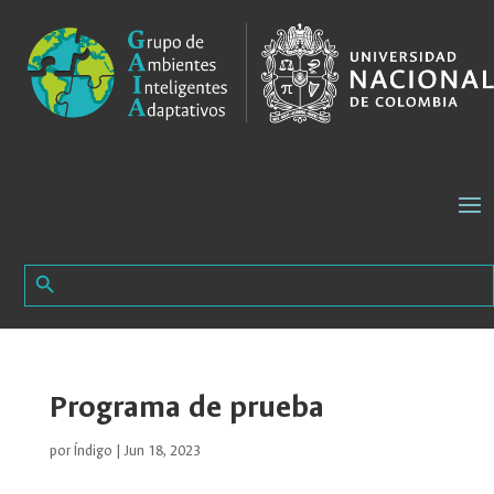
Search Button
Search
for:
Programa de prueba
por
Índigo
|
Jun 18, 2023