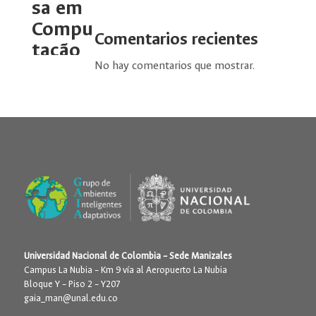
sa em
Compu
Comentarios recientes
tação
No hay comentarios que mostrar.
Aplica
da
por
Índigo
|
Ago 10, 2023
Universidad Nacional de Colombia – Sede Manizales
Campus La Nubia – Km 9 vía al Aeropuerto La Nubia
Bloque Y – Piso 2 – Y207
gaia_man@unal.edu.co