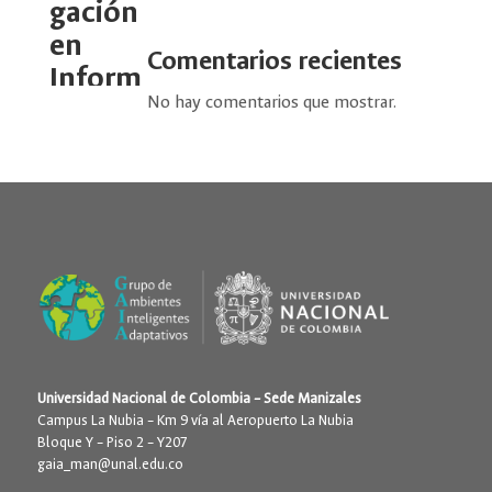
gación
en
Comentarios recientes
Inform
No hay comentarios que mostrar.
ática
Educat
iva
GUIAM
E
por
Índigo
|
Sep
3, 2023
Universidad Nacional de Colombia – Sede Manizales
Campus La Nubia – Km 9 vía al Aeropuerto La Nubia
Bloque Y – Piso 2 – Y207
gaia_man@unal.edu.co