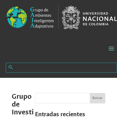
Search Button
Search
for:
Grupo
Buscar
de
Investi
Entradas recientes