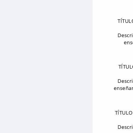
TÍTUL
Descr
ens
TÍTU
Descr
enseñar
TÍTULO
Descr