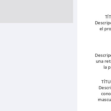
TÍ
Descrip
el pr
Descrip
una ret
la 
TÍT
Descr
cono
mascul