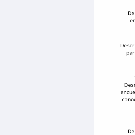
De
en
Descr
par
Desc
encue
conoc
De