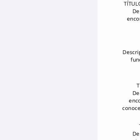
TÍTUL
De
encon
Descri
fun
T
De
enco
conoce
De