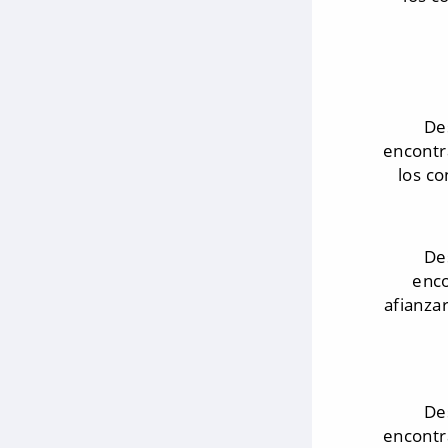
De
encontr
los co
De
enco
afianza
De
encontr