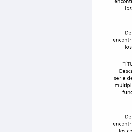
encontr
lo
De
encontr
los
TÍT
Descr
serie d
múltipl
fun
De
encontr
los c